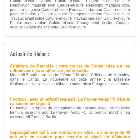
Caluire-et-cuire vernis Caluire-et-cuire Étagère Caluire-et-cuire
Renovation magasin lyon Caluire-et-cuire Relooking magasin lyon,
peinture magasin Caluire-et-cuire Renovation bureau Caluire-et-cuire
peinture bureaux Caluire-et-cuire Changement vitrine Caluire-et-cuire
Travaux avant solde Caluire-et-cuire Travaux magasin Caluire-et-cuire
Peintre ma devanture Caluire-et-cuire Changement de store Caluire-
et-cuire Refaire ma chambre Caluire-et-cuire
Actualités Rhône :
Critérium de Marcolès : cette course du Cantal mise sur les
influenceurs pour attirer un jeune public
Mercredi 5 août a eu lieu la 28ème édition du Critérium de Marcolès,
dans le Cantal. La nouveauté de cette année : la présence
d'influenceurs, invités à contribuer à moderniser l'image des critériums.
Football : avec un effectif remanié, Le Puy-en-Velay FC débute
sa saison en Ligue 3
En football, la reprise du championnat de national, avec une nouvelle
formule, se profile pour Le Puy-en- Velay FC. Un premier match a lieu
ce vendredi 7 août à Bastia.
Septuagénaire tué à son domicile en Isère : un homme de 40
ans mis en examen pour meurtre et placé en détention