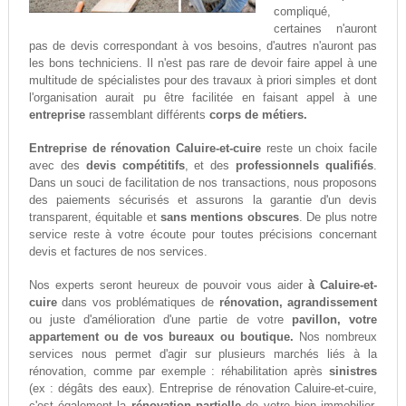
compliqué,
certaines n'auront
pas de devis correspondant à vos besoins, d'autres n'auront pas
les bons techniciens. Il n'est pas rare de devoir faire appel à une
multitude de spécialistes pour des travaux à priori simples et dont
l'organisation aurait pu être facilitée en faisant appel à une
entreprise
rassemblant différents
corps de métiers.
Entreprise de rénovation Caluire-et-cuire
reste un choix facile
avec des
devis compétitifs
, et des
professionnels qualifiés
.
Dans un souci de facilitation de nos transactions, nous proposons
des paiements sécurisés et assurons la garantie d'un devis
transparent, équitable et
sans mentions obscures
. De plus notre
service reste à votre écoute pour toutes précisions concernant
devis et factures de nos services.
Nos experts seront heureux de pouvoir vous aider
à Caluire-et-
cuire
dans vos problématiques de
rénovation, agrandissement
ou juste d'amélioration d'une partie de votre
pavillon, votre
appartement ou de vos bureaux ou boutique.
Nos nombreux
services nous permet d'agir sur plusieurs marchés liés à la
rénovation, comme par exemple : réhabilitation après
sinistres
(ex : dégâts des eaux). Entreprise de rénovation Caluire-et-cuire,
c'est également la
rénovation partielle
de votre bien immobilier,