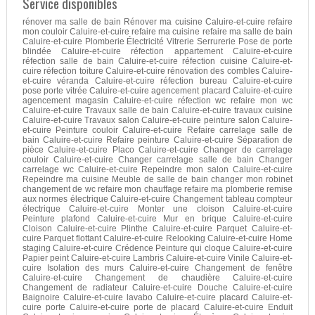
Service disponibles
rénover ma salle de bain Rénover ma cuisine Caluire-et-cuire refaire
mon couloir Caluire-et-cuire refaire ma cuisine refaire ma salle de bain
Caluire-et-cuire Plomberie Électricité Vitrerie Serrurerie Pose de porte
blindée Caluire-et-cuire réfection appartement Caluire-et-cuire
réfection salle de bain Caluire-et-cuire réfection cuisine Caluire-et-
cuire réfection toiture Caluire-et-cuire rénovation des combles Caluire-
et-cuire véranda Caluire-et-cuire réfection bureau Caluire-et-cuire
pose porte vitrée Caluire-et-cuire agencement placard Caluire-et-cuire
agencement magasin Caluire-et-cuire réfection wc refaire mon wc
Caluire-et-cuire Travaux salle de bain Caluire-et-cuire travaux cuisine
Caluire-et-cuire Travaux salon Caluire-et-cuire peinture salon Caluire-
et-cuire Peinture couloir Caluire-et-cuire Refaire carrelage salle de
bain Caluire-et-cuire Refaire peinture Caluire-et-cuire Séparation de
pièce Caluire-et-cuire Placo Caluire-et-cuire Changer de carrelage
couloir Caluire-et-cuire Changer carrelage salle de bain Changer
carrelage wc Caluire-et-cuire Repeindre mon salon Caluire-et-cuire
Repeindre ma cuisine Meuble de salle de bain changer mon robinet
changement de wc refaire mon chauffage refaire ma plomberie remise
aux normes électrique Caluire-et-cuire Changement tableau compteur
électrique Caluire-et-cuire Monter une cloison Caluire-et-cuire
Peinture plafond Caluire-et-cuire Mur en brique Caluire-et-cuire
Cloison Caluire-et-cuire Plinthe Caluire-et-cuire Parquet Caluire-et-
cuire Parquet flottant Caluire-et-cuire Relooking Caluire-et-cuire Home
staging Caluire-et-cuire Crédence Peinture qui cloque Caluire-et-cuire
Papier peint Caluire-et-cuire Lambris Caluire-et-cuire Vinile Caluire-et-
cuire Isolation des murs Caluire-et-cuire Changement de fenêtre
Caluire-et-cuire Changement de chaudière Caluire-et-cuire
Changement de radiateur Caluire-et-cuire Douche Caluire-et-cuire
Baignoire Caluire-et-cuire lavabo Caluire-et-cuire placard Caluire-et-
cuire porte Caluire-et-cuire porte de placard Caluire-et-cuire Enduit