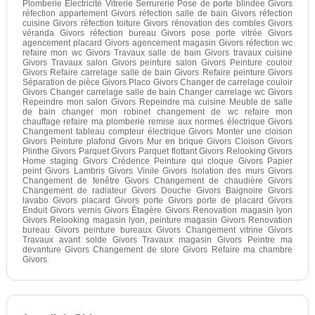
Plomberie Électricité Vitrerie Serrurerie Pose de porte blindée Givors
réfection appartement Givors réfection salle de bain Givors réfection
cuisine Givors réfection toiture Givors rénovation des combles Givors
véranda Givors réfection bureau Givors pose porte vitrée Givors
agencement placard Givors agencement magasin Givors réfection wc
refaire mon wc Givors Travaux salle de bain Givors travaux cuisine
Givors Travaux salon Givors peinture salon Givors Peinture couloir
Givors Refaire carrelage salle de bain Givors Refaire peinture Givors
Séparation de pièce Givors Placo Givors Changer de carrelage couloir
Givors Changer carrelage salle de bain Changer carrelage wc Givors
Repeindre mon salon Givors Repeindre ma cuisine Meuble de salle
de bain changer mon robinet changement de wc refaire mon
chauffage refaire ma plomberie remise aux normes électrique Givors
Changement tableau compteur électrique Givors Monter une cloison
Givors Peinture plafond Givors Mur en brique Givors Cloison Givors
Plinthe Givors Parquet Givors Parquet flottant Givors Relooking Givors
Home staging Givors Crédence Peinture qui cloque Givors Papier
peint Givors Lambris Givors Vinile Givors Isolation des murs Givors
Changement de fenêtre Givors Changement de chaudière Givors
Changement de radiateur Givors Douche Givors Baignoire Givors
lavabo Givors placard Givors porte Givors porte de placard Givors
Enduit Givors vernis Givors Étagère Givors Renovation magasin lyon
Givors Relooking magasin lyon, peinture magasin Givors Renovation
bureau Givors peinture bureaux Givors Changement vitrine Givors
Travaux avant solde Givors Travaux magasin Givors Peintre ma
devanture Givors Changement de store Givors Refaire ma chambre
Givors