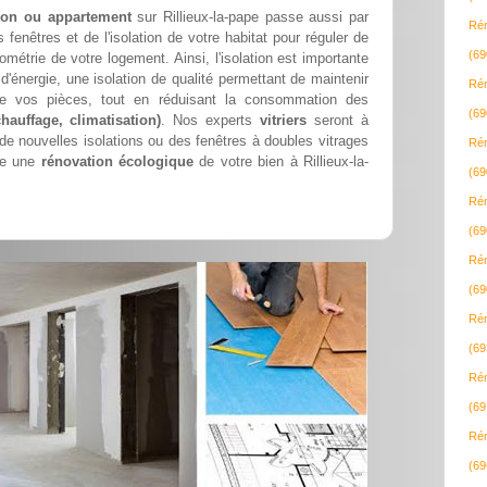
lon ou appartement
sur Rillieux-la-pape passe aussi par
Rén
fenêtres et de l'isolation de votre habitat pour réguler de
(69
ométrie de votre logement. Ainsi, l'isolation est importante
'énergie, une isolation de qualité permettant de maintenir
Rén
r de vos pièces, tout en réduisant la consommation des
(69
chauffage, climatisation)
. Nos experts
vitriers
seront à
r de nouvelles isolations ou des fenêtres à doubles vitrages
Rén
ire une
rénovation écologique
de votre bien à Rillieux-la-
(69
Rén
(69
Rén
(69
Rén
(69
Rén
(69
Rén
(69