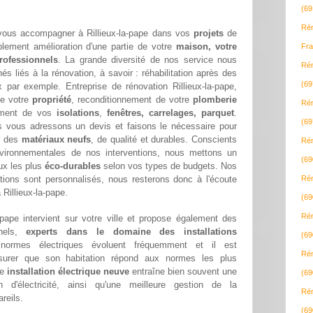
(69
Rén
 vous accompagner à Rillieux-la-pape dans vos
projets
de
lement amélioration d'une partie de votre
maison, votre
Fra
rofessionnels
. La grande diversité de nos service nous
Rén
s liés à la rénovation, à savoir : réhabilitation après des
(69
 par exemple. Entreprise de rénovation Rillieux-la-pape,
de votre
propriété
, reconditionnement de votre
plomberie
Rén
ement de vos
isolations
,
fenêtres, carrelages, parquet
.
(69
us vous adressons un devis et faisons le nécessaire pour
r des
matériaux neufs
, de qualité et durables. Conscients
Rén
nvironnementales de nos interventions, nous mettons un
(69
aux les plus
éco-durables
selon vos types de budgets. Nos
tions sont personnalisés, nous resterons donc à l'écoute
Rén
 Rillieux-la-pape.
(69
Rén
a-pape intervient sur votre ville et propose également des
nnels,
experts dans le domaine des installations
(69
rmes électriques évoluent fréquemment et il est
Rén
assurer que son habitation répond aux normes les plus
ne
installation électrique neuve
entraîne bien souvent une
(69
d'électricité, ainsi qu'une meilleure gestion de la
Rén
reils.
(69