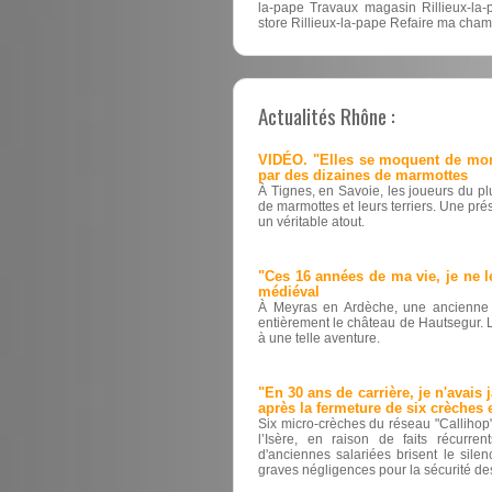
la-pape Travaux magasin Rillieux-la
store Rillieux-la-pape Refaire ma cham
Actualités Rhône :
VIDÉO. "Elles se moquent de mon 
par des dizaines de marmottes
À Tignes, en Savoie, les joueurs du pl
de marmottes et leurs terriers. Une prés
un véritable atout.
"Ces 16 années de ma vie, je ne l
médiéval
À Meyras en Ardèche, une ancienne 
entièrement le château de Hautsegur. L
à une telle aventure.
"En 30 ans de carrière, je n'avais 
après la fermeture de six crèches 
Six micro-crèches du réseau "Callihop
l’Isère, en raison de faits récurre
d'anciennes salariées brisent le sile
graves négligences pour la sécurité de