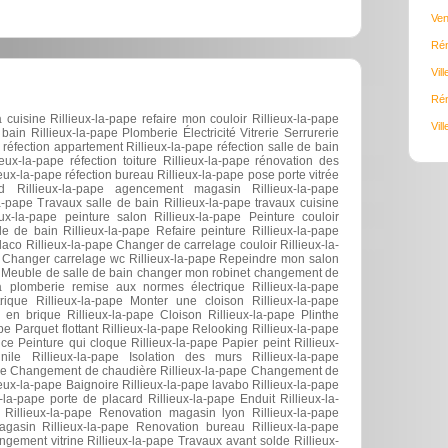
Ven
Rén
Vil
Rén
uisine Rillieux-la-pape refaire mon couloir Rillieux-la-pape
Vil
bain Rillieux-la-pape Plomberie Électricité Vitrerie Serrurerie
 réfection appartement Rillieux-la-pape réfection salle de bain
lieux-la-pape réfection toiture Rillieux-la-pape rénovation des
eux-la-pape réfection bureau Rillieux-la-pape pose porte vitrée
rd Rillieux-la-pape agencement magasin Rillieux-la-pape
a-pape Travaux salle de bain Rillieux-la-pape travaux cuisine
ux-la-pape peinture salon Rillieux-la-pape Peinture couloir
le de bain Rillieux-la-pape Refaire peinture Rillieux-la-pape
laco Rillieux-la-pape Changer de carrelage couloir Rillieux-la-
 Changer carrelage wc Rillieux-la-pape Repeindre mon salon
e Meuble de salle de bain changer mon robinet changement de
 plomberie remise aux normes électrique Rillieux-la-pape
que Rillieux-la-pape Monter une cloison Rillieux-la-pape
 en brique Rillieux-la-pape Cloison Rillieux-la-pape Plinthe
pe Parquet flottant Rillieux-la-pape Relooking Rillieux-la-pape
e Peinture qui cloque Rillieux-la-pape Papier peint Rillieux-
nile Rillieux-la-pape Isolation des murs Rillieux-la-pape
ape Changement de chaudière Rillieux-la-pape Changement de
ieux-la-pape Baignoire Rillieux-la-pape lavabo Rillieux-la-pape
x-la-pape porte de placard Rillieux-la-pape Enduit Rillieux-la-
 Rillieux-la-pape Renovation magasin lyon Rillieux-la-pape
gasin Rillieux-la-pape Renovation bureau Rillieux-la-pape
gement vitrine Rillieux-la-pape Travaux avant solde Rillieux-