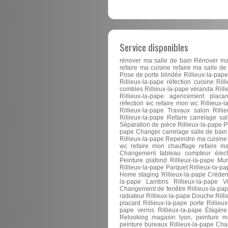
Service disponibles
rénover ma salle de bain Rénover ma c
refaire ma cuisine refaire ma salle de 
Pose de porte blindée Rillieux-la-pape
Rillieux-la-pape réfection cuisine Ril
combles Rillieux-la-pape véranda Rilli
Rillieux-la-pape agencement placa
réfection wc refaire mon wc Rillieux-l
Rillieux-la-pape Travaux salon Rillie
Rillieux-la-pape Refaire carrelage sal
Séparation de pièce Rillieux-la-pape P
pape Changer carrelage salle de bain
Rillieux-la-pape Repeindre ma cuisin
wc refaire mon chauffage refaire ma
Changement tableau compteur électri
Peinture plafond Rillieux-la-pape Mur
Rillieux-la-pape Parquet Rillieux-la-pa
Home staging Rillieux-la-pape Crédenc
la-pape Lambris Rillieux-la-pape Vi
Changement de fenêtre Rillieux-la-p
radiateur Rillieux-la-pape Douche Rill
placard Rillieux-la-pape porte Rillieu
pape vernis Rillieux-la-pape Étagère
Relooking magasin lyon, peinture ma
peinture bureaux Rillieux-la-pape Chan