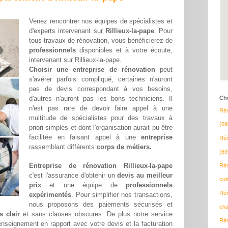
Venez rencontrer nos équipes de spécialistes et
d'experts intervenant sur
Rillieux-la-pape
. Pour
tous travaux de rénovation, vous bénéficierez de
professionnels
disponibles et à votre écoute,
intervenant sur Rillieux-la-pape.
Choisir une entreprise de rénovation
peut
s'avérer parfois compliqué, certaines n'auront
pas de devis correspondant à vos besoins,
d'autres n'auront pas les bons techniciens. Il
Cho
n'est pas rare de devoir faire appel à une
Rén
multitude de spécialistes pour des travaux à
(69
priori simples et dont l'organisation aurait pu être
facilitée en faisant appel à une
entreprise
Rén
rassemblant différents
corps de métiers.
(69
Entreprise de rénovation Rillieux-la-pape
Rén
c'est l'assurance d'obtenir un
devis au meilleur
cui
prix
et une équipe de
professionnels
Rén
expérimentés
. Pour simplifier nos transactions,
nous proposons des paiements sécurisés et
cha
s clair
et sans clauses obscures. De plus notre service
Rén
renseignement en rapport avec votre devis et la facturation