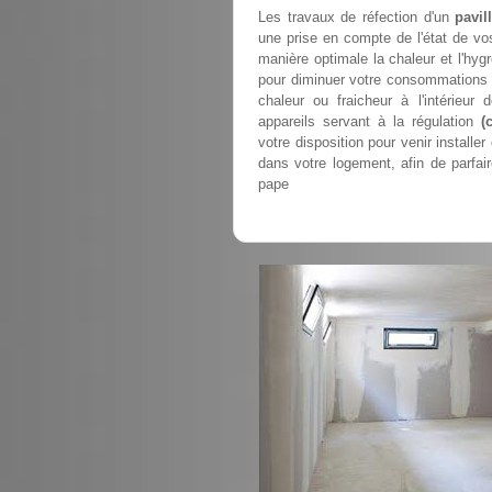
Les travaux de réfection d'un
pavil
une prise en compte de l'état de vos 
manière optimale la chaleur et l'hygr
pour diminuer votre consommations d
chaleur ou fraicheur à l'intérieu
appareils servant à la régulation
(
votre disposition pour venir installe
dans votre logement, afin de parfa
pape