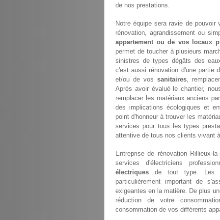
de nos prestations.
Notre équipe sera ravie de pouvoir
rénovation, agrandissement ou simp
appartement ou de vos locaux p
permet de toucher à plusieurs marché
sinistres de types dégâts des eaux
c'est aussi rénovation d'une partie 
et/ou de vos
sanitaires
, remplac
Après avoir évalué le chantier, no
remplacer les matériaux anciens pa
des implications écologiques et e
point d'honneur à trouver les matéri
services pour tous les types presta
attentive de tous nos clients vivant à
Entreprise de rénovation Rillieux-l
services d'électriciens professio
électriques
de tout type. Les no
particulièrement important de s'
exigeantes en la matière. De plus u
réduction de votre consommation 
consommation de vos différents appa