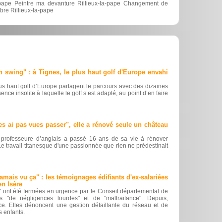
-pape Peintre ma devanture Rillieux-la-pape Changement de
bre Rillieux-la-pape
swing" : à Tignes, le plus haut golf d'Europe envahi
us haut golf d’Europe partagent le parcours avec des dizaines
ence insolite à laquelle le golf s’est adapté, au point d’en faire
es ai pas vues passer", elle a rénové seule un château
professeure d’anglais a passé 16 ans de sa vie à rénover
e travail titanesque d'une passionnée que rien ne prédestinait
jamais vu ça" : les témoignages édifiants d'ex-salariées
en Isère
" ont été fermées en urgence par le Conseil départemental de
nts "de négligences lourdes" et de "maltraitance". Depuis,
nce. Elles dénoncent une gestion défaillante du réseau et de
s enfants.