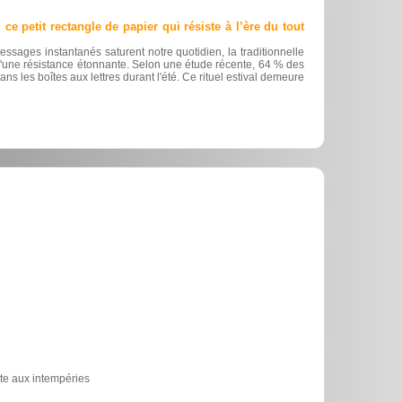
ce petit rectangle de papier qui résiste à l’ère du tout
essages instantanés saturent notre quotidien, la traditionnelle
d'une résistance étonnante. Selon une étude récente, 64 % des
ns les boîtes aux lettres durant l'été. Ce rituel estival demeure
ite aux intempéries